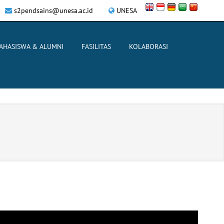
s2pendsains@unesa.ac.id
UNESA
AHASISWA & ALUMNI
FASILITAS
KOLABORASI